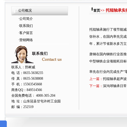
>> 托辊轴承
公司概况
首页
·
公司简介
·
联系我们
托辊轴承
施行了项节能减
·
客户留言
弥补水，在国内率先完成
·
营销网络
年，累计节省新水多万立
唐钢在国内钢铁行业首推
中型钢铁企业项能耗目标
联系人：邢树威
率先在行业内完成生产“零
电 话：0635-5638235
传 真：0635-5638808
上一篇：
托辊轴承超声波
手 机：15563545668
下一篇：
深沟球轴承日常
商务QQ：849514566
全国免费电话： 4000-305-204
地 址：山东冠县甘屯许村工业园
邮 编：252519