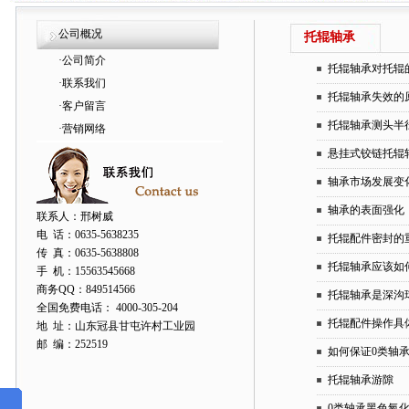
公司概况
托辊轴承
·
公司简介
托辊轴承对托辊
·
联系我们
托辊轴承失效的
·
客户留言
托辊轴承测头半
·
营销网络
悬挂式铰链托辊
轴承市场发展变
轴承的表面强化
联系人：邢树威
电 话：0635-5638235
托辊配件密封的
传 真：0635-5638808
托辊轴承应该如
手 机：15563545668
商务QQ：849514566
托辊轴承是深沟
全国免费电话： 4000-305-204
托辊配件操作具
地 址：山东冠县甘屯许村工业园
邮 编：252519
如何保证0类轴
托辊轴承游隙
0类轴承黑色氧