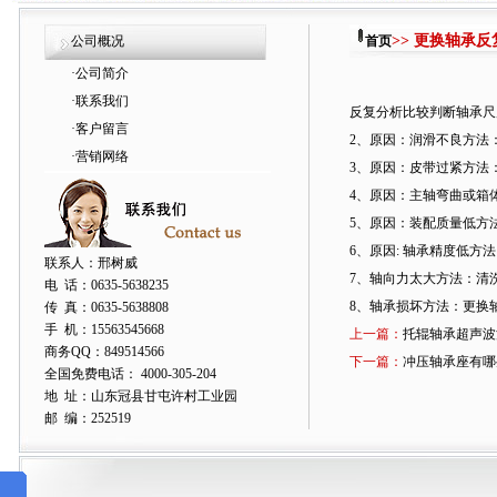
>> 更换轴承
公司概况
首页
·
公司简介
·
联系我们
反复分析比较判断轴承尺
·
客户留言
2、原因：润滑不良方法
·
营销网络
3、原因：皮带过紧方法
4、原因：主轴弯曲或箱
5、原因：装配质量低方
6、原因: 轴承精度低方
联系人：邢树威
7、轴向力太大方法：清洗
电 话：0635-5638235
8、轴承损坏方法：更换
传 真：0635-5638808
手 机：15563545668
上一篇：
托辊轴承超声波
商务QQ：849514566
下一篇：
冲压轴承座有哪
全国免费电话： 4000-305-204
地 址：山东冠县甘屯许村工业园
邮 编：252519