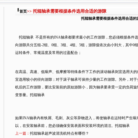
>> 托辊轴承需要根据条件选用合适的游隙
首页
托辊轴承需要根据条件选用合适的
托辊轴承 不是所有的INA轴承都要求最小的工作游隙，您必须根据条件选用合
向游隙共分五组-2组、0组、3组、4组、5组，游隙值依次由小到大，其中
运转条件、常规温度及常用的过盈配合；
在高温、高速、低噪声、低摩擦等特殊条件下工作的滚动轴承则宜选用大的
宜选用较小的径向游隙；对于滚子轴承可保持少量的工作游隙。另外，对于
机后的工作游隙，要比安装前的原始游隙小，因为轴承要承受一定的负荷旋转
变形量。托辊轴承
如果INA轴承内有铁屑、毛刺、灰尘等异物进入，将使轴承在运转时产生噪
以，在安装轴承前，您必须确保安装表面和安装环境的清洁。托辊轴承
上一篇：
托辊轴承超声波清洗机特点有哪些？