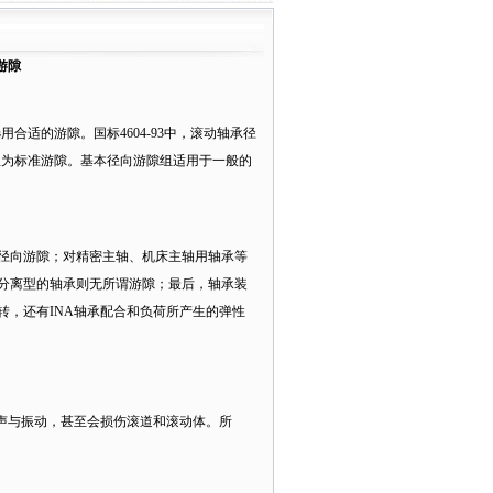
游隙
适的游隙。国标4604-93中，滚动轴承径
0组为标准游隙。基本径向游隙组适用于一般的
径向游隙；对精密主轴、机床主轴用轴承等
分离型的轴承则无所谓游隙；最后，轴承装
，还有INA轴承配合和负荷所产生的弹性
声与振动，甚至会损伤滚道和滚动体。所