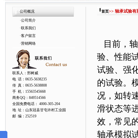
>> 轴承试验
公司概况
首页
·
公司简介
·
联系我们
·
客户留言
目前，轴
·
营销网络
验、性能
试验、强
联系人：邢树威
电 话：0635-5638235
的试验。
传 真：0635-5638808
手 机：15563545668
况，如转
商务QQ：849514566
全国免费电话： 4000-305-204
滑状态等
地 址：山东冠县甘屯许村工业园
邮 编：252519
效，常见
轴承模拟