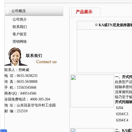
公司概况
产品展示
·
公司简介
KA或TN尼龙保持器
·
联系我们
·
客户留言
·
营销网络
联系人：邢树威
电 话：0635-5638235
一、开式
传 真：0635-5638808
此类型产
辊轴承密
手 机：15563545668
况掌握托
商务QQ：849514566
辊乃至于
全国免费电话： 4000-305-204
开式托辊轴
地 址：山东冠县甘屯许村工业园
6204
邮 编：252519
6204/C3
6204/C4
二、KA或