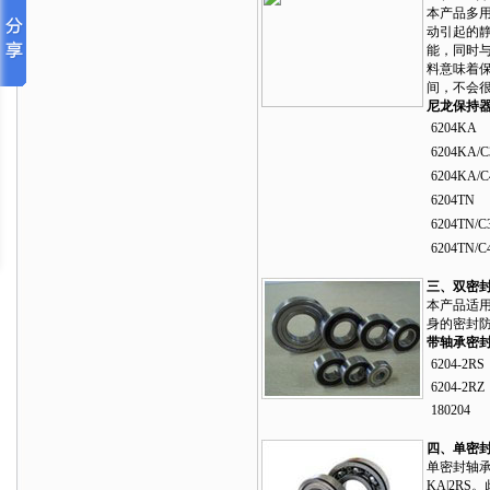
本产品多
动引起的
能，同时
料意味着
间，不会
尼龙保持
6204KA
6204KA/C
6204KA/C
6204TN
6204TN/C
6204TN/C
三、双密
本产品适
身的密封防
带轴承密
6204-2RS
6204-2RZ
180204
四、单密
单密封轴承
KA|2R