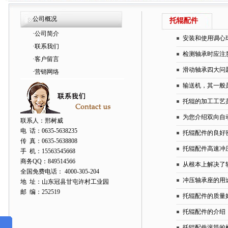
公司概况
托辊配件
·
公司简介
安装和使用调心
·
联系我们
检测轴承时应注
·
客户留言
滑动轴承四大问
·
营销网络
输送机，其一般
托辊的加工工艺
为您介绍双向自
联系人：邢树威
电 话：0635-5638235
托辊配件的良好
传 真：0635-5638808
托辊配件高速冲
手 机：15563545668
商务QQ：849514566
从根本上解决了
全国免费电话： 4000-305-204
冲压轴承座的用
地 址：山东冠县甘屯许村工业园
邮 编：252519
托辊配件的质量
托辊配件的介绍
托辊配件滚筒的